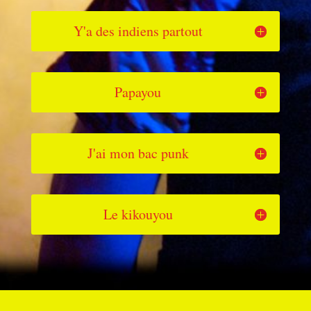
Y'a des indiens partout
Papayou
J'ai mon bac punk
Le kikouyou