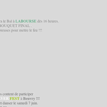
ra le Bal à
LABOURSE
dès 16 heures.
e BOUQUET FINAL .
euses pour mettre le feu !!!
ès content de participer
AVER
FEST
Beuvry !!!
à
t danser le samedi 7 juin.