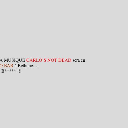
E LA MUSIQUE
CARLO’S NOT DEAD
sera en
O BAR
à Béthune….
e B***** !!!