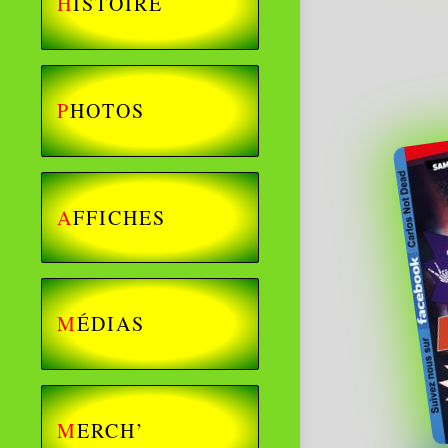
H
ISTOIRE
P
HOTOS
A
FFICHES
M
ÉDIAS
M
ERCH’