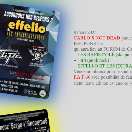
8 mars 2025
CARLO’S NOT DEAD
parti
KEUPONS 2 »
qui aura lieu au FORUM de Cal
+ LES RAFIST’OLÉ (ska pun
+ TIPI (punk rock)
+ EFFELLO ET LES EXTRAT
Venez nombreux pour le soutien e
P.A.F 6€
avec possibilité de fai
Cette 2ème édition est encore p