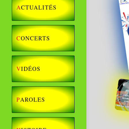
A
CTUALITÉS
C
ONCERTS
V
IDÉOS
P
AROLES