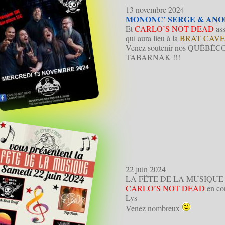
13 novembre 2024
MONONC’ SERGE & AN
Et
CARLO’S NOT DEAD
ass
qui aura lieu à la
BRAT CAV
Venez soutenir nos QUÉBÉCOIS 
TABARNAK !!!
22 juin 2024
LA FÊTE DE LA MUSIQUE 2024 
CARLO’S NOT DEAD
en co
Lys
Venez nombreux