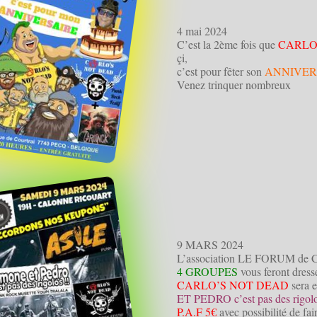
4 mai 2024
C’est la 2ème fois que
CARLO
çi,
c’est pour fêter son
ANNIVER
Venez trinquer nombreux
9 MARS 2024
L’association LE FORUM de C
4 GROUPES
vous feront dresse
CARLO’S NOT DEAD
sera 
ET PEDRO c’est pas des rigolo
P.A.F 5€
avec possibilité de fai